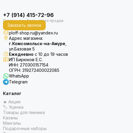
+7 (914) 415-72-96
Заказать звонок
ploff-shop.ru@yandex.ru
Адрес магазина:
г.Комсомольск-на-Амуре
,
ул.Базовая 5
Ежедневно
с 10 до 19 часов
ИП Бирюков Е.С.
ИНН: 270300157154
ОГРН: 319272400022085
WhatsApp
Telegram
Каталог
🔥 Акции
🏷 Уценка
Товары для пикника
Казаны
Мангалы
Подарочные наборы