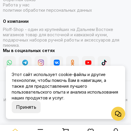
Работа у нас
политики обработки персональных данных
О компании
Ploff-Shop
- один из крупнейших на Дальнем Востоке
магазинов товар для восточной и кавказкой кухни,
подарочных наборов ручной работы и аксессуаров для
пикника.
Мы в социальных сетях
Этот сайт использует cookie-файлы и другие
технологии, чтобы помочь Вам в навигации, а
также для предоставления лучшего
2026 © Казаны, мангалы, тандыры | Ploff Shop Комсомольск-на-
пользовательского опыта и анализа использования
Амуре.
Карта сайта
наших продуктов и услуг.
Информация на сайте носит ознакомительный характер и не является
публичной офертой.
Принять