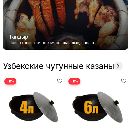
Тандыр
Приготовит сочное мясо, шашлык, лаваш...
Узбекские чугунные казаны
−11%
−11%