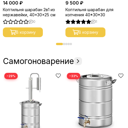
14 000 ₽
9 500 ₽
Коптильня шарабан 2в1 из
Коптильня шарабан для
нержавейки, 40x30x25 см
копчения 40*30*30
0
1
В корзину
В корзину
Самогоноварение
−29%
−33%