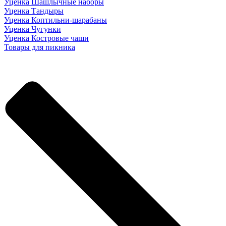
Уценка Шашлычные наборы
Уценка Тандыры
Уценка Коптильни-шарабаны
Уценка Чугунки
Уценка Костровые чаши
Товары для пикника