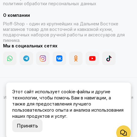
политики обработки персональных данных
О компании
Ploff-Shop
- один из крупнейших на Дальнем Востоке
магазинов товар для восточной и кавказкой кухни,
подарочных наборов ручной работы и аксессуаров для
пикника.
Мы в социальных сетях
2026 © Казаны, мангалы, тандыры | Ploff Shop Комсомольск-на-
Этот сайт использует cookie-файлы и другие
Амуре.
Карта сайта
Информация на сайте носит ознакомительный характер и не является
технологии, чтобы помочь Вам в навигации, а
публичной офертой.
также для предоставления лучшего
пользовательского опыта и анализа использования
наших продуктов и услуг.
Принять