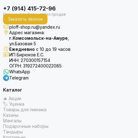
+7 (914) 415-72-96
Заказать звонок
ploff-shop.ru@yandex.ru
Адрес магазина:
г.Комсомольск-на-Амуре
,
ул.Базовая 5
Ежедневно
с 10 до 19 часов
ИП Бирюков Е.С.
ИНН: 270300157154
ОГРН: 319272400022085
WhatsApp
Telegram
Каталог
🔥 Акции
🏷 Уценка
Товары для пикника
Казаны
Мангалы
Подарочные наборы
Тандыры
Коптильни