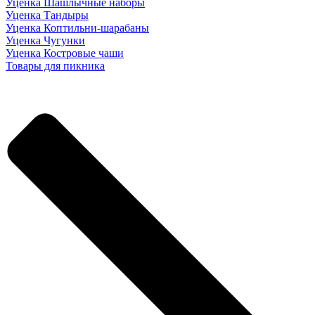
Уценка Шашлычные наборы
Уценка Тандыры
Уценка Коптильни-шарабаны
Уценка Чугунки
Уценка Костровые чаши
Товары для пикника