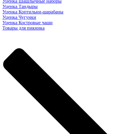
Уценка Шашлычные наборы
Уценка Тандыры
Уценка Коптильни-шарабаны
Уценка Чугунки
Уценка Костровые чаши
Товары для пикника