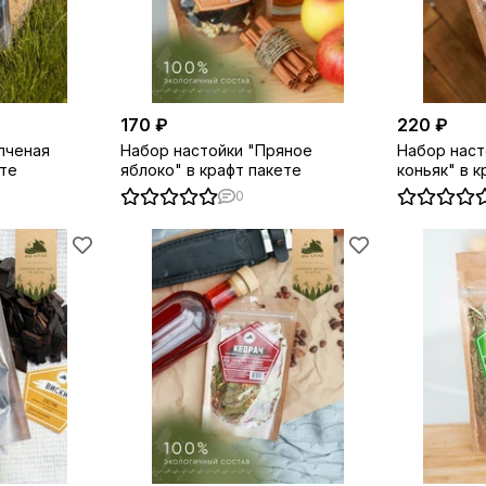
170 ₽
220 ₽
пченая
Набор настойки "Пряное
Набор наст
ете
яблоко" в крафт пакете
коньяк" в к
0