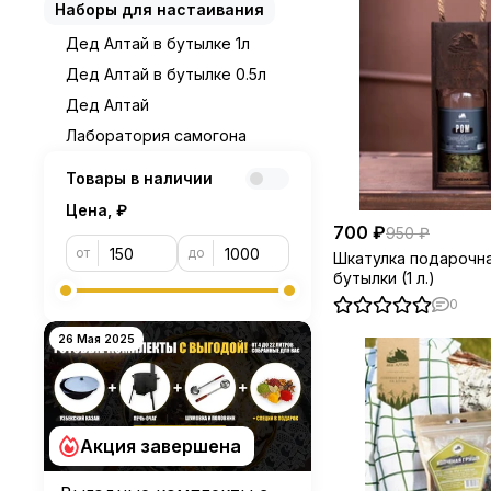
Наборы для настаивания
Дед Алтай в бутылке 1л
Дед Алтай в бутылке 0.5л
Дед Алтай
Лаборатория самогона
Товары в наличии
Цена, ₽
700 ₽
950 ₽
от
до
Шкатулка подарочна
бутылки (1 л.)
0
26 Мая 2025
Акция завершена