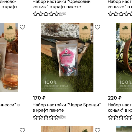
линово-
Набор настойки "Ореховый
Набор наст
 в крафт
коньяк" в крафт пакете
коньяке" в
0
170 ₽
220 ₽
ннесси" в
Набор настойки "Черри Бренди"
Набор нас
в крафт пакете
коньяк" в к
0