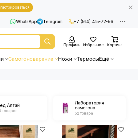
гистрироваться
WhatsApp
Telegram
+7 (914) 415-72-96
Профиль
Избранное
Корзина
ни
Самогоноварение
Ножи
Термосы
Ещё
Лаборатория
ед Алтай
самогона
9 товаров
52 товара