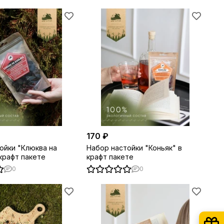
170 ₽
ойки "Клюква на
Набор настойки "Коньяк" в
 крафт пакете
крафт пакете
0
0