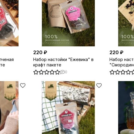
220 ₽
220 ₽
пченая
Набор настойки "Ежевика" в
Набор наст
ете
крафт пакете
"Смородино
0