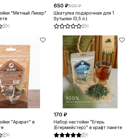
650 ₽
800 ₽
ойки "Мятный Ликер"
Шкатулка подарочная для 1
кете
бутылки (0,5 л.)
0
0
170 ₽
ойки "Арарат" в
Набор настойки "Егерь
те
(Егермейстер)" в крафт пакете
0
1