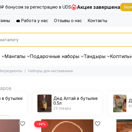
Акция завершена
0₽ бонусом за регистрацию в UDS
Заре
азины
💼 Работа у нас
Отзывы о нас
Контакты
Мангалы
Подарочные наборы
Тандыры
Коптиль
Ингредиенты
Наборы для настаивания
 в бутылке
Дед Алтай в бутылке
Д
0.5л
6
23 товара
−39%