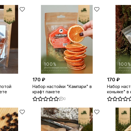
170 ₽
170 ₽
лотой
Набор настойки "Кампари" в
Набор наст
кете
крафт пакете
коньяке" в
0