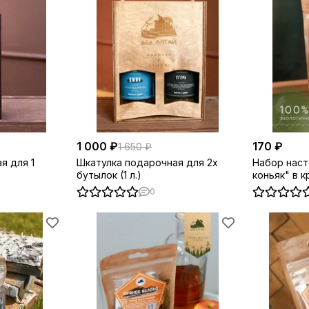
1 000 ₽
170 ₽
1 650 ₽
я для 1
Шкатулка подарочная для 2х
Набор наст
бутылок (1 л.)
коньяк" в к
0