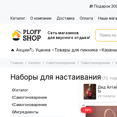
🎁 Подарок 20
Каталог
О компании
Доставка
Оплата
Наши маг
Сеть магазинов
для вкусного отдыха!
🔥 Акции
🏷 Уценка
Товары для пикника
Казаны
Главная
Каталог
Самогоноварение
Самогоноварение
Наборы для настаивания
Дед Алтай
Каталог
1л
29 товаров
Самогоноварение
Самогоноварение
−26%
Ингредиенты