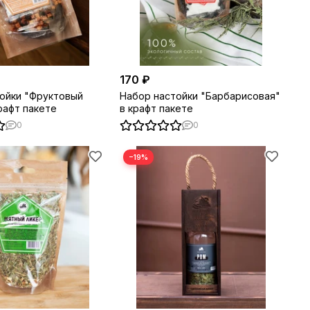
170 ₽
ойки "Фруктовый
Набор настойки "Барбарисовая"
рафт пакете
в крафт пакете
0
0
−19%