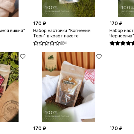
170 ₽
170 ₽
мняя вишня"
Набор настойки "Копченый
Набор наст
Терн" в крафт пакете
Чернослив"
0
170 ₽
170 ₽