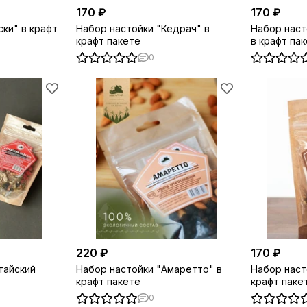
170 ₽
170 ₽
ски" в крафт
Набор настойки "Кедрач" в
Набор наст
крафт пакете
в крафт па
0
220 ₽
170 ₽
тайский
Набор настойки "Амаретто" в
Набор наст
крафт пакете
крафт паке
0