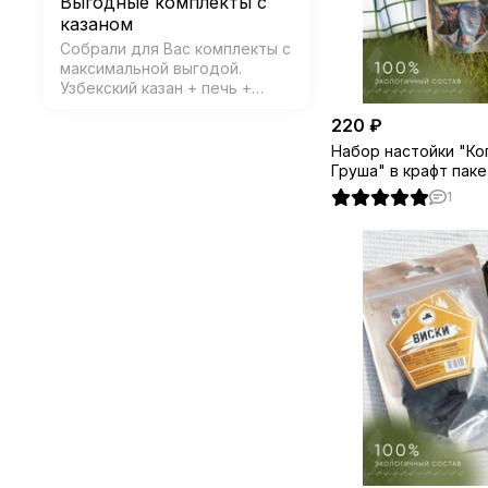
Выгодные комплекты с
казаном
Собрали для Вас комплекты с
максимальной выгодой.
Узбекский казан + печь +
аксессуары и специи в
220 ₽
подарок!
Набор настойки "Ко
Груша" в крафт пак
1