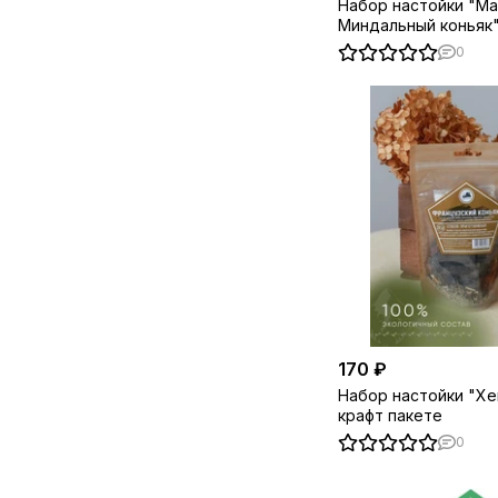
Набор настойки "Ма
Миндальный коньяк"
пакете
0
170 ₽
Набор настойки "Хе
крафт пакете
0