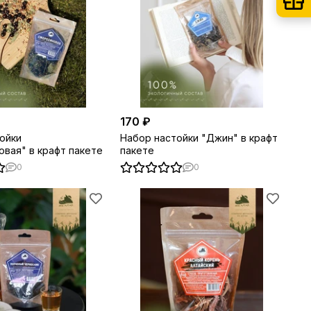
170 ₽
ойки
Набор настойки "Джин" в крафт
вая" в крафт пакете
пакете
0
0