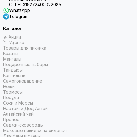
ОГРН: 319272400022085
WhatsApp
Telegram
Каталог
🔥 Акции
🏷 Уценка
Товары для пикника
Казаны
Мангалы
Подарочные наборы
Тандыры
Коптильни
Самогоноварение
Ножи
Термосы
Посуда
Соки и Морсы
Настойки Дед Алтай
Алтайский чай
Прочее
Саджи-сковороды
Меховые накидки на сиденья
Для бани и сауны