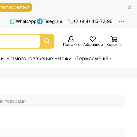
гистрироваться
WhatsApp
Telegram
+7 (914) 415-72-96
Профиль
Избранное
Корзина
ни
Самогоноварение
Ножи
Термосы
Ещё
ми товарами!