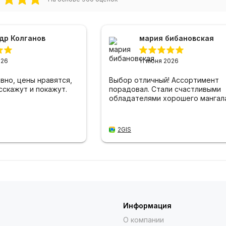
др Колганов
мария бибановская
026
11 июня 2026
вно, цены нравятся,
Выбор отличный! Ассортимент
сскажут и покажут.
порадовал. Стали счастливыми
обладателями хорошего мангала
2GIS
Информация
О компании