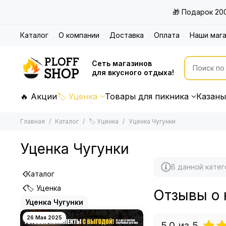
🎁 Подарок 20
Каталог
О компании
Доставка
Оплата
Наши маг
Сеть магазинов
для вкусного отдыха!
🔥 Акции
🏷 Уценка
Товары для пикника
Казаны
Главная
Каталог
🏷 Уценка
Уценка Чугунки
Уценка Чугунки
В данной катег
Каталог
🏷 Уценка
Отзывы о 
Уценка Чугунки
26 Мая 2025
5.0
из 5