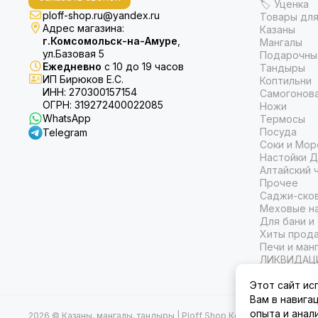
🏷 Уценка
ploff-shop.ru@yandex.ru
Товары для
Адрес магазина:
Казаны
г.Комсомольск-на-Амуре
,
Мангалы
ул.Базовая 5
Подарочны
Ежедневно
с 10 до 19 часов
Тандыры
ИП Бирюков Е.С.
Коптильни
ИНН: 270300157154
Самогонов
ОГРН: 319272400022085
Ножи
WhatsApp
Термосы
Посуда
Telegram
Соки и Мор
Настойки Д
Алтайский 
Прочее
Саджи-ско
Меховые на
Для бани и
Хиты прод
Печи и ман
ЛИКВИДАЦ
Этот сайт ис
Вам в навига
опыта и анал
2026 © Казаны, мангалы, тандыры | Ploff Shop Комсомольск-на-А