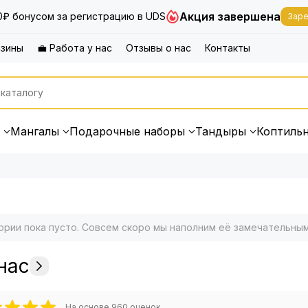
Акция завершена
0₽ бонусом за регистрацию в UDS
Заре
азины
💼 Работа у нас
Отзывы о нас
Контакты
Мангалы
Подарочные наборы
Тандыры
Коптиль
ории пока пусто. Совсем скоро мы наполним её замечательны
нас
На основе
960
оценок