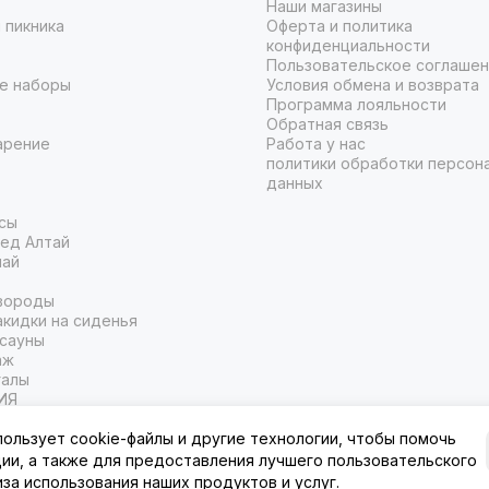
Наши магазины
 пикника
Оферта и политика
конфиденциальности
Пользовательское соглаше
е наборы
Условия обмена и возврата
Программа лояльности
Обратная связь
арение
Работа у нас
политики обработки персон
данных
сы
ед Алтай
чай
вороды
кидки на сиденья
 сауны
аж
галы
ИЯ
пользует cookie-файлы и другие технологии, чтобы помочь
ции, а также для предоставления лучшего пользовательского
иза использования наших продуктов и услуг.
муре.
Карта сайта