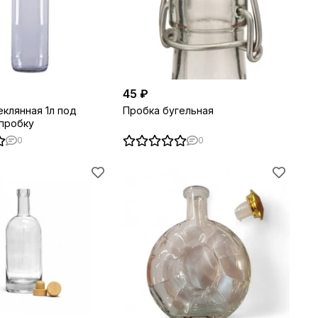
45 ₽
еклянная 1л под
Пробка бугельная
пробку
0
0