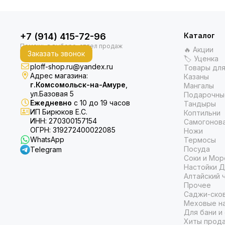
+7 (914) 415-72-96
Каталог
🔥 Акции
Заказать звонок
🏷 Уценка
ploff-shop.ru@yandex.ru
Товары для
Адрес магазина:
Казаны
г.Комсомольск-на-Амуре
,
Мангалы
ул.Базовая 5
Подарочны
Ежедневно
с 10 до 19 часов
Тандыры
ИП Бирюков Е.С.
Коптильни
ИНН: 270300157154
Самогонов
ОГРН: 319272400022085
Ножи
WhatsApp
Термосы
Посуда
Telegram
Соки и Мор
Настойки Д
Алтайский 
Прочее
Саджи-ско
Меховые на
Для бани и
Хиты прод