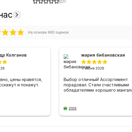
0
нас
На основе
960
оценок
др Колганов
мария бибановская
026
11 июня 2026
вно, цены нравятся,
Выбор отличный! Ассортимент
сскажут и покажут.
порадовал. Стали счастливыми
обладателями хорошего мангала
2GIS