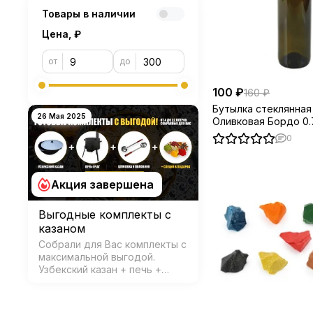
Товары в наличии
Цена, ₽
от
до
100 ₽
160 ₽
Бутылка стеклянная
26 Мая 2025
Оливковая Бордо 0.
0
Акция завершена
Выгодные комплекты с
казаном
Собрали для Вас комплекты с
максимальной выгодой.
Узбекский казан + печь +
аксессуары и специи в
подарок!