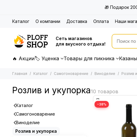
🎁 Подарок 20
Каталог
О компании
Доставка
Оплата
Наши маг
Сеть магазинов
для вкусного отдыха!
🔥 Акции
🏷 Уценка
Товары для пикника
Казаны
Главная
Каталог
Самогоноварение
Виноделие
Розлив 
Розлив и укупорка
−38%
Каталог
Самогоноварение
Виноделие
Розлив и укупорка