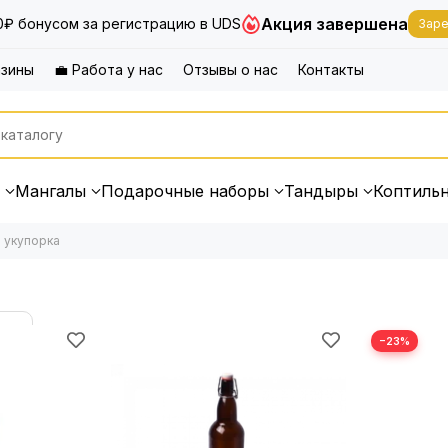
Акция завершена
0₽ бонусом за регистрацию в UDS
Заре
азины
💼 Работа у нас
Отзывы о нас
Контакты
Мангалы
Подарочные наборы
Тандыры
Коптиль
и укупорка
−23%