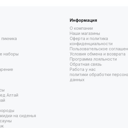
Информация
О компании
Наши магазины
 пикника
Оферта и политика
конфиденциальности
Пользовательское соглаше
е наборы
Условия обмена и возврата
Программа лояльности
Обратная связь
арение
Работа у нас
политики обработки персон
данных
сы
ед Алтай
чай
вороды
кидки на сиденья
 сауны
аж