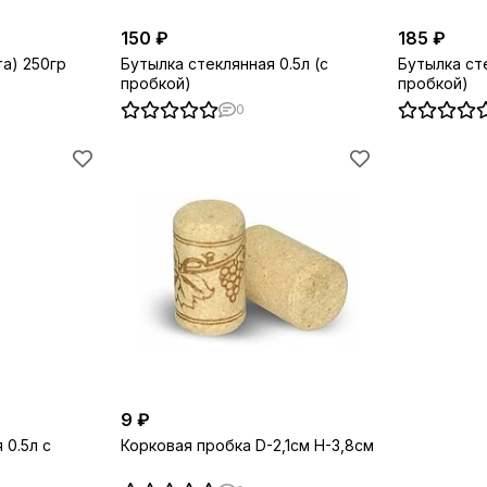
150 ₽
185 ₽
та) 250гр
Бутылка стеклянная 0.5л (с
Бутылка сте
пробкой)
пробкой)
0
9 ₽
 0.5л с
Корковая пробка D-2,1см H-3,8см