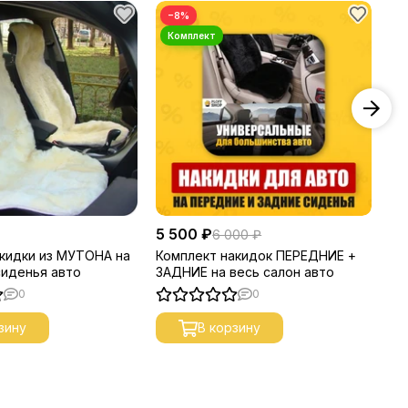
−8%
5 500 ₽
6 
6 000 ₽
кидки из МУТОНА на
Комплект накидок ПЕРЕДНИЕ +
Ко
иденья авто
ЗАДНИЕ на весь салон авто
0
0
зину
В корзину