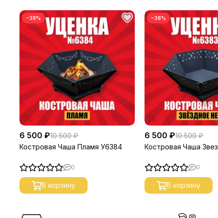
−38%
−38%
6 500 ₽
6 500 ₽
10 500 ₽
10 500 ₽
Костровая Чаша Пламя У6384
Костровая Чаша Зве
0
0
В корзину
В корзину