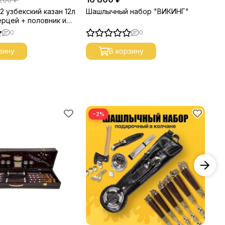
 узбекский казан 12л
Шашлычный набор "ВИКИНГ"
Ша
ерцей + половник и
№
0
0
зину
В корзину
−2%