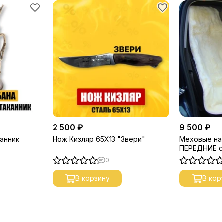
2 500 ₽
9 500 ₽
анник
Нож Кизляр 65Х13 "Звери"
Меховые на
ПЕРЕДНИЕ с
0
В корзину
В кор