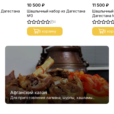
10 500 ₽
11 500 ₽
 Дагестана
Шашлычный набор из Дагестана
Шашлычный 
№3
Дагестана
0
В корзину
В кор
Афганский казан
Для приготовления лагмана, шурпы, хашламы...