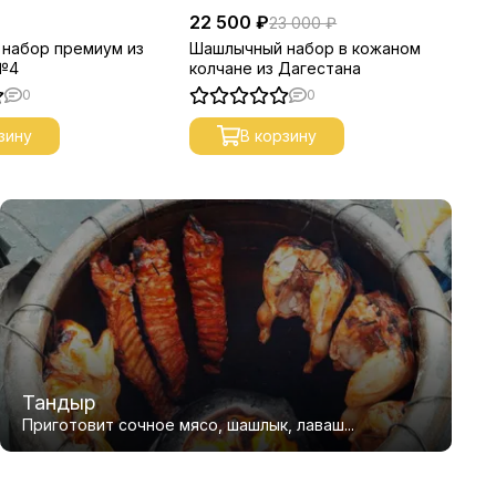
22 500 ₽
15
23 000 ₽
набор премиум из
Шашлычный набор в кожаном
Ша
 №4
колчане из Дагестана
ко
0
0
зину
В корзину
Тандыр
Приготовит сочное мясо, шашлык, лаваш...