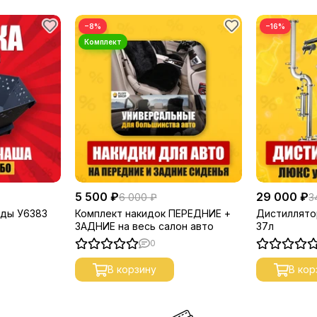
−8%
−16%
5 500 ₽
29 000 ₽
6 000 ₽
3
зды У6383
Комплект накидок ПЕРЕДНИЕ +
Дистиллято
ЗАДНИЕ на весь салон авто
37л
0
В корзину
В кор