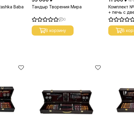
Rashka Baba
Тандыр Творения Мира
Комплект №2
+ печь с дв
шумовка
0
В корзину
В кор