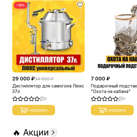
−16%
29 000 ₽
7 000 ₽
34 600 ₽
Дистиллятор для самогона Люкс
Подарочный подстак
37л
"Охота на кабана"
0
0
В корзину
В корзину
🔥 Акции