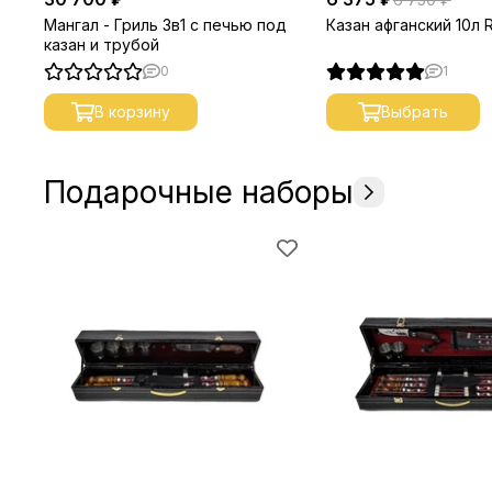
Мангал - Гриль 3в1 с печью под
Казан афганский 10л 
казан и трубой
0
1
В корзину
Выбрать
Подарочные наборы