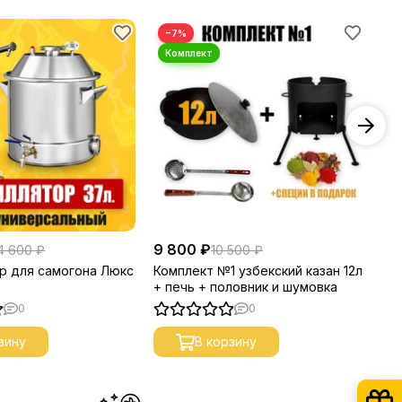
−7%
9 800 ₽
48
4 600 ₽
10 500 ₽
р для самогона Люкс
Комплект №1 узбекский казан 12л
Пр
+ печь + половник и шумовка
Им
0
0
зину
В корзину