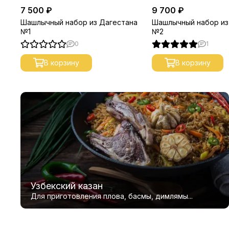
7 500 ₽
9 700 ₽
Шашлычный набор из Дагестана
Шашлычный набор из
№1
№2
0
1
В корзину
В корзину
Узбекский казан
Для приготовления плова, басмы, димлямы...