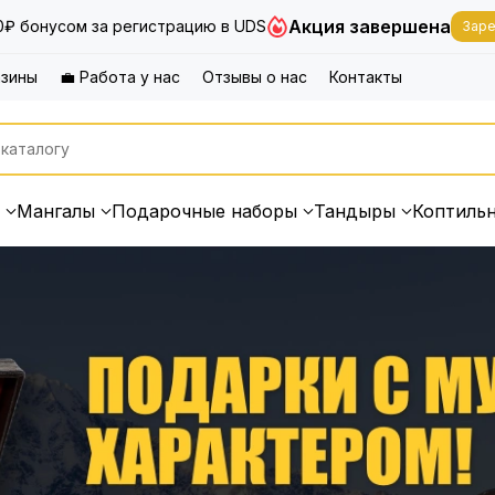
Акция завершена
0₽ бонусом за регистрацию в UDS
Заре
азины
💼 Работа у нас
Отзывы о нас
Контакты
Мангалы
Подарочные наборы
Тандыры
Коптиль