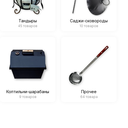
Тандыры
Саджи-сковороды
45 товаров
10 товаров
Коптильни-шарабаны
Прочее
9 товаров
64 товара