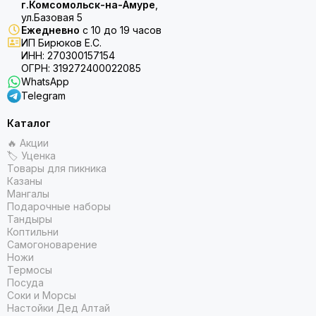
г.Комсомольск-на-Амуре
,
ул.Базовая 5
Ежедневно
с 10 до 19 часов
ИП Бирюков Е.С.
ИНН: 270300157154
ОГРН: 319272400022085
WhatsApp
Telegram
Каталог
🔥 Акции
🏷 Уценка
Товары для пикника
Казаны
Мангалы
Подарочные наборы
Тандыры
Коптильни
Самогоноварение
Ножи
Термосы
Посуда
Соки и Морсы
Настойки Дед Алтай