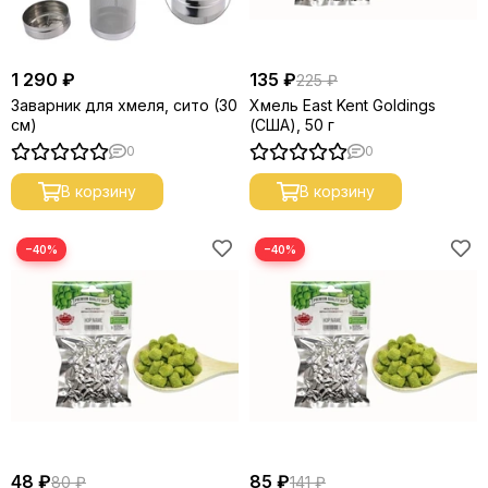
1 290 ₽
135 ₽
225 ₽
Заварник для хмеля, сито (30
Хмель East Kent Goldings
см)
(США), 50 г
0
0
В корзину
В корзину
−40%
−40%
48 ₽
85 ₽
80 ₽
141 ₽