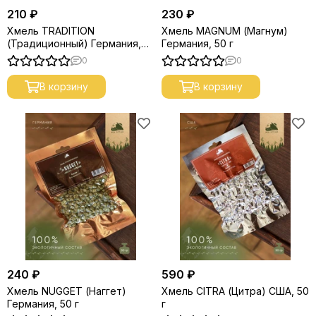
210 ₽
230 ₽
Хмель TRADITION
Хмель MAGNUM (Магнум)
(Традиционный) Германия,
Германия, 50 г
50 г
0
0
В корзину
В корзину
240 ₽
590 ₽
Хмель NUGGET (Наггет)
Хмель CITRA (Цитра) США, 50
Германия, 50 г
г