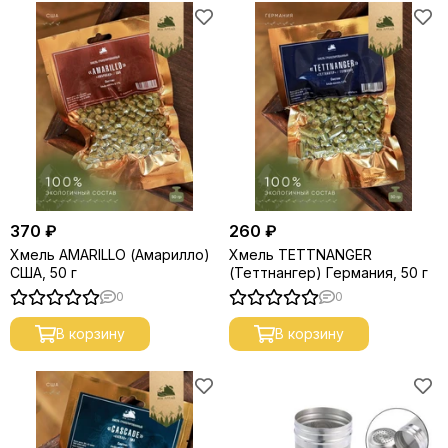
370 ₽
260 ₽
Хмель AMARILLO (Амарилло)
Хмель TETTNANGER
США, 50 г
(Теттнангер) Германия, 50 г
0
0
В корзину
В корзину