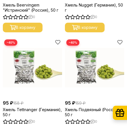
Хмель Beervingem
Хмель Nugget (Германия), 50
"Истринский" (Россия), 50 г
г
0
0
В корзину
В корзину
−40%
−40%
95 ₽
95 ₽
158 ₽
159 ₽
Хмель Tettnanger (Германия),
Хмель Подвязный (Россия),
50 г
50 г
0
0