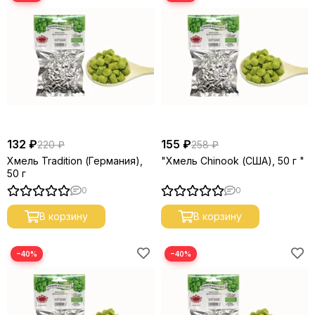
132 ₽
155 ₽
220 ₽
258 ₽
Хмель Tradition (Германия),
"Хмель Chinook (США), 50 г "
50 г
0
0
В корзину
В корзину
−40%
−40%