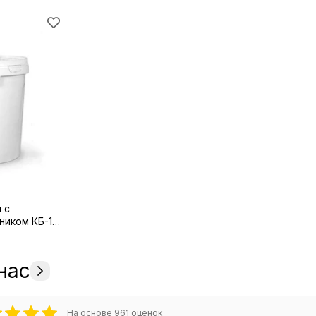
 с
ником КБ-17,
кой LCD
нас
На основе
961
оценок