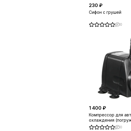
230 ₽
Сифон с грушей
0
1 400 ₽
Компрессор для ав
охлаждения (погруж
(16w, 600л.ч.)
0