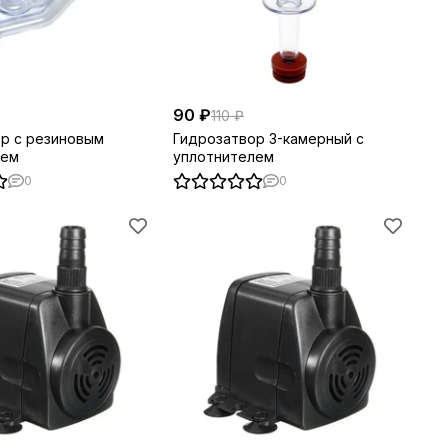
90 ₽
110 ₽
р с резиновым
Гидрозатвор 3-камерный с
лем
уплотнителем
0
0