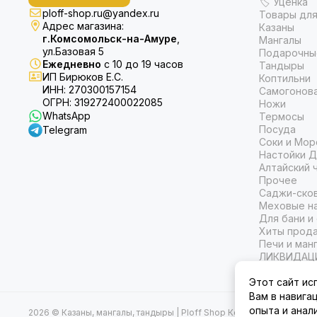
🏷 Уценка
ploff-shop.ru@yandex.ru
Товары для
Адрес магазина:
Казаны
г.Комсомольск-на-Амуре
,
Мангалы
ул.Базовая 5
Подарочны
Ежедневно
с 10 до 19 часов
Тандыры
ИП Бирюков Е.С.
Коптильни
ИНН: 270300157154
Самогонов
ОГРН: 319272400022085
Ножи
WhatsApp
Термосы
Посуда
Telegram
Соки и Мор
Настойки Д
Алтайский 
Прочее
Саджи-ско
Меховые на
Для бани и
Хиты прод
Печи и ман
ЛИКВИДАЦ
Этот сайт ис
Вам в навига
опыта и анал
2026 © Казаны, мангалы, тандыры | Ploff Shop Комсомольск-на-А