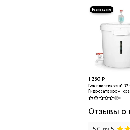
1 250 ₽
Бак пластиковый 32л
Гидрозатвором, кра
термометром полос
0
Отзывы о 
5.0
из 5