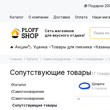
🎁 Подарок 20
Каталог
О компании
Доставка
Оплата
Наши маг
Сеть магазинов
для вкусного отдыха!
🔥 Акции
🏷 Уценка
Товары для пикника
Казаны
Главная
Каталог
Самогоноварение
Самогоноварение
Сопутствующие товары
Шланги
Каталог
6 товаров
Самогоноварение
Самогоноварение
Сопутствующие товары