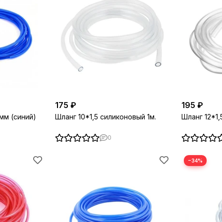
175 ₽
195 ₽
мм (синий)
Шланг 10*1,5 силиконовый 1м.
Шланг 12*1,
0
−34%