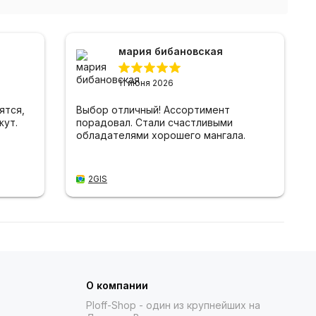
мария бибановская
11 июня 2026
ятся,
Выбор отличный! Ассортимент
жут.
порадовал. Стали счастливыми
обладателями хорошего мангала.
2GIS
О компании
Ploff-Shop
- один из крупнейших на