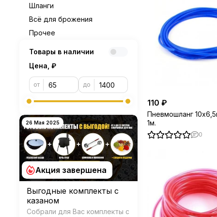
Шланги
Всё для брожения
Прочее
Товары в наличии
Цена, ₽
от
до
110 ₽
Пневмошланг 10х6,5
1м.
26 Мая 2025
0
Акция завершена
Выгодные комплекты с
казаном
Собрали для Вас комплекты с