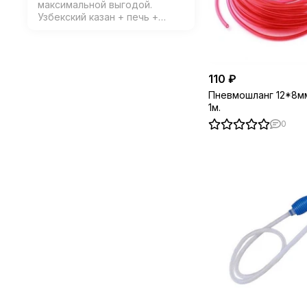
максимальной выгодой.
Узбекский казан + печь +
аксессуары и специи в
подарок!
110 ₽
Пневмошланг 12*8мм
1м.
0