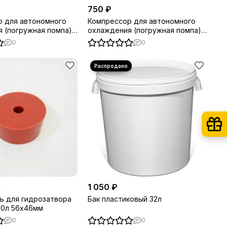
750 ₽
 для автономного
Компрессор для автономного
 (погружная помпа)
охлаждения (погружная помпа)
)
(8w, 600л.ч.)
0
0
1 050 ₽
₽
ь для гидрозатвора
Бак пластиковый 32л
20л 56х46мм
0
0