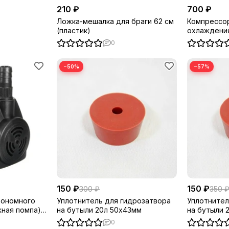
210 ₽
700 ₽
Ложка-мешалка для браги 62 см
Компрессор
(пластик)
охлаждения
(5w, 400л.ч.
0
−50%
−57%
150 ₽
150 ₽
300 ₽
350 
тономного
Уплотнитель для гидрозатвора
Уплотнител
ная помпа)
на бутыли 20л 50х43мм
на бутыли 
0