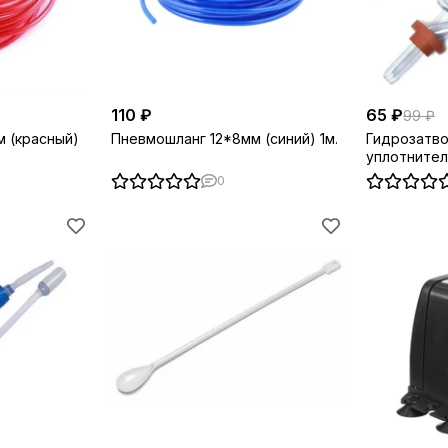
110 ₽
65 ₽
99 ₽
 (красный)
Пневмошланг 12*8мм (синий) 1м.
Гидрозатво
уплотните
0