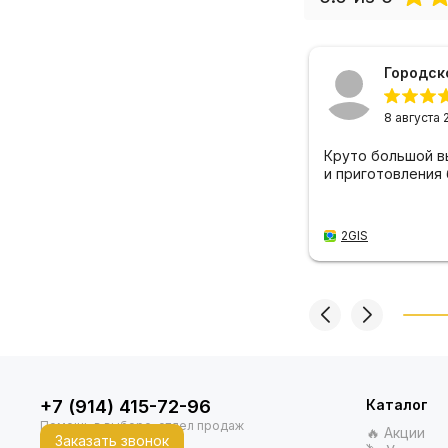
Роман Архипов
Городск
18 сентября 2025
8 августа 
комендую зайти в магазин сможите
Круто большой в
риобрести хорошие товары для дома
и приготовления
отдыха! Продавцы все расскажут и
кажут!
2GIS
2GIS
+7 (914) 415-72-96
Каталог
🔥 Акции
Заказать звонок