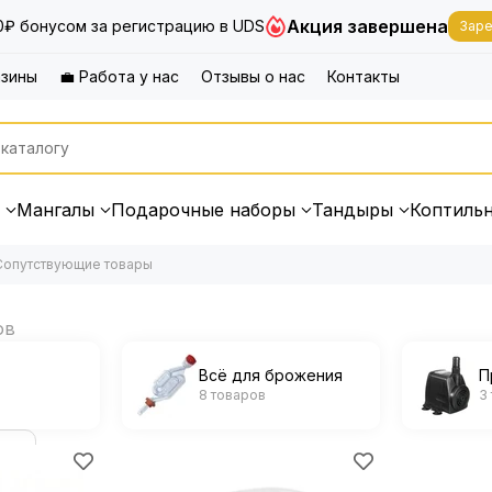
Акция завершена
0₽ бонусом за регистрацию в UDS
Заре
азины
💼 Работа у нас
Отзывы о нас
Контакты
Мангалы
Подарочные наборы
Тандыры
Коптиль
Сопутствующие товары
Всё для брожения
П
8 товаров
3