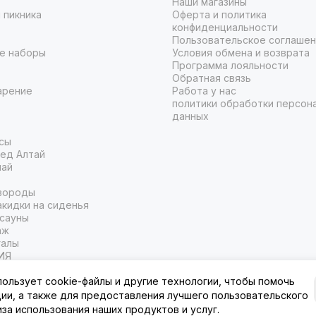
Наши магазины
 пикника
Оферта и политика
конфиденциальности
Пользовательское соглаше
е наборы
Условия обмена и возврата
Программа лояльности
Обратная связь
арение
Работа у нас
политики обработки персон
данных
сы
ед Алтай
чай
вороды
кидки на сиденья
 сауны
аж
галы
ИЯ
пользует cookie-файлы и другие технологии, чтобы помочь
ции, а также для предоставления лучшего пользовательского
иза использования наших продуктов и услуг.
муре.
Карта сайта