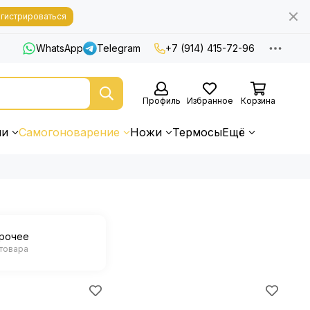
гистрироваться
WhatsApp
Telegram
+7 (914) 415-72-96
Профиль
Избранное
Корзина
ни
Самогоноварение
Ножи
Термосы
Ещё
рочее
 товара