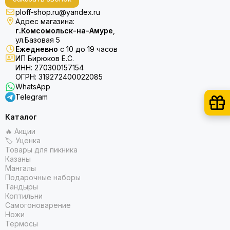
ploff-shop.ru@yandex.ru
Адрес магазина:
г.Комсомольск-на-Амуре
,
ул.Базовая 5
Ежедневно
с 10 до 19 часов
ИП Бирюков Е.С.
ИНН: 270300157154
ОГРН: 319272400022085
WhatsApp
Telegram
Каталог
🔥 Акции
🏷 Уценка
Товары для пикника
Казаны
Мангалы
Подарочные наборы
Тандыры
Коптильни
Самогоноварение
Ножи
Термосы