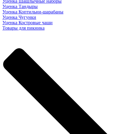
Уценка Шашлычные наборы
Уценка Тандыры
Уценка Коптильни-шарабаны
Уценка Чугунки
Уценка Костровые чаши
Товары для пикника