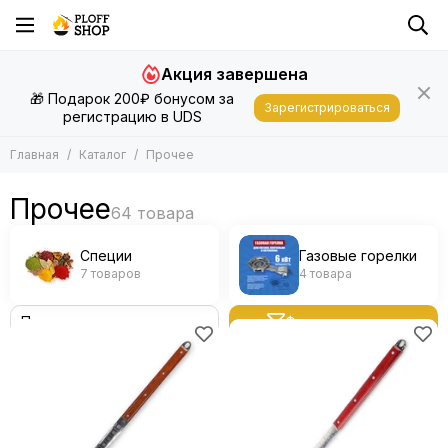
Прочее
Акция завершена
Все товары
🎁 Подарок 200₽ бонусом за
Специи
Зарегистрироваться
регистрацию в UDS
Газовые горелки
Главная
Каталог
Прочее
Прочее
Специи
Газовые горелки
7 товаров
4 товара
Фильтр товаров