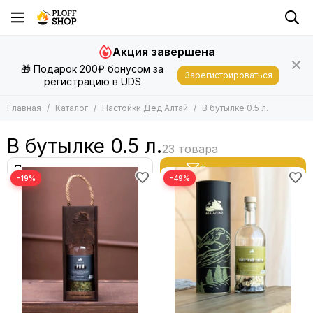
Настойки Дед Алтай
Акция завершена
Все товары
🎁 Подарок 200₽ бонусом за
В бутылках 1 л.
Зарегистрироваться
регистрацию в UDS
В бутылке 0.5 л.
В крафт пакете
Главная
Каталог
Настойки Дед Алтай
В бутылке 0.5 л.
Подарочная упаковка для бутылок
В бутылке 0.5 л.
Наборы для приготовления
Фильтр товаров
−19%
−49%