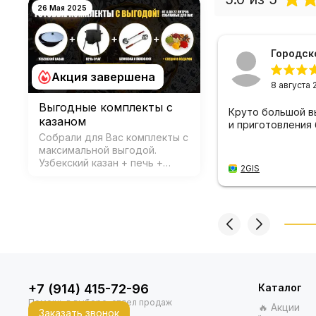
26 Мая 2025
Роман Архипов
Городск
Акция завершена
18 сентября 2025
8 августа 
Выгодные комплекты с
комендую зайти в магазин сможите
Круто большой в
казаном
риобрести хорошие товары для дома
и приготовления
Собрали для Вас комплекты с
отдыха! Продавцы все расскажут и
максимальной выгодой.
кажут!
Узбекский казан + печь +
2GIS
аксессуары и специи в
подарок!
2GIS
+7 (914) 415-72-96
Каталог
🔥 Акции
Заказать звонок