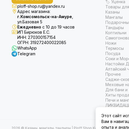
🏷 Уценка
ploff-shop.ru@yandex.ru
Товары для
Адрес магазина:
Казаны
г.Комсомольск-на-Амуре
,
Мангалы
ул.Базовая 5
Подарочны
Ежедневно
с 10 до 19 часов
Тандыры
ИП Бирюков Е.С.
Коптильни
ИНН: 270300157154
Самогонов
ОГРН: 319272400022085
Ножи
WhatsApp
Термосы
Посуда
Telegram
Соки и Мор
Настойки Д
Алтайский 
Прочее
Саджи-ско
Меховые на
Для бани и
Хиты прод
Печи и ман
ЛИКВИДАЦ
Этот сайт ис
Вам в навига
опыта и анал
2026 © Казаны, мангалы, тандыры | Ploff Shop Комсомольск-на-А