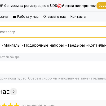
Акция завершена
0₽ бонусом за регистрацию в UDS
Заре
азины
💼 Работа у нас
Отзывы о нас
Контакты
Мангалы
Подарочные наборы
Тандыры
Коптиль
ители сахара
ории пока пусто. Совсем скоро мы наполним её замечательны
нас
На основе
961
оценок