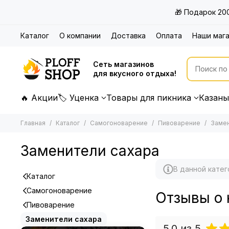
🎁 Подарок 20
Каталог
О компании
Доставка
Оплата
Наши маг
Сеть магазинов
для вкусного отдыха!
🔥 Акции
🏷 Уценка
Товары для пикника
Казаны
Главная
Каталог
Самогоноварение
Пивоварение
Замен
Заменители сахара
В данной катег
Каталог
Самогоноварение
Отзывы о 
Пивоварение
Заменители сахара
5.0
из 5