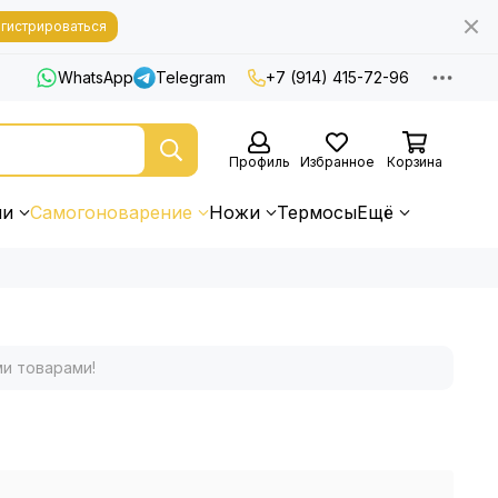
гистрироваться
WhatsApp
Telegram
+7 (914) 415-72-96
Профиль
Избранное
Корзина
ни
Самогоноварение
Ножи
Термосы
Ещё
ми товарами!