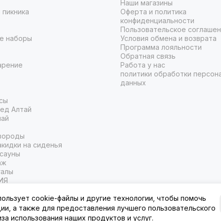
Наши магазины
 пикника
Оферта и политика
конфиденциальности
Пользовательское соглаше
е наборы
Условия обмена и возврата
Программа лояльности
Обратная связь
арение
Работа у нас
политики обработки персон
данных
сы
ед Алтай
чай
вороды
кидки на сиденья
 сауны
аж
галы
ИЯ
пользует cookie-файлы и другие технологии, чтобы помочь
ции, а также для предоставления лучшего пользовательского
иза использования наших продуктов и услуг.
муре.
Карта сайта