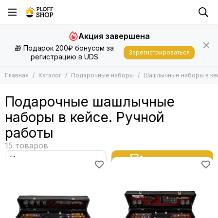
Подарочные наборы
Акция завершена
Все товары
🎁 Подарок 200₽ бонусом за
Шашлычные наборы в кейсе
Зарегистрироваться
регистрацию в UDS
Шашлычные наборы в колчане
Другие подарки
Главная
Каталог
Подарочные наборы
Шашлычные наборы в ке
Нарды
Подарочные шашлычные
наборы в кейсе. Ручной
работы
Фильтр товаров