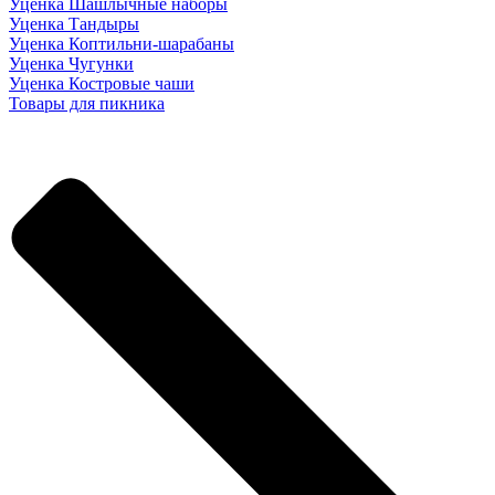
Уценка Шашлычные наборы
Уценка Тандыры
Уценка Коптильни-шарабаны
Уценка Чугунки
Уценка Костровые чаши
Товары для пикника