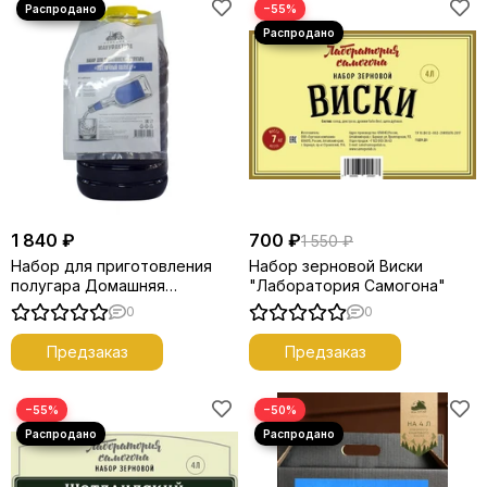
−55%
1 840 ₽
700 ₽
1 550 ₽
Набор для приготовления
Набор зерновой Виски
полугара Домашняя
"Лаборатория Самогона"
Мануфактура “Пшеничный
0
0
полугар”
Предзаказ
Предзаказ
−55%
−50%