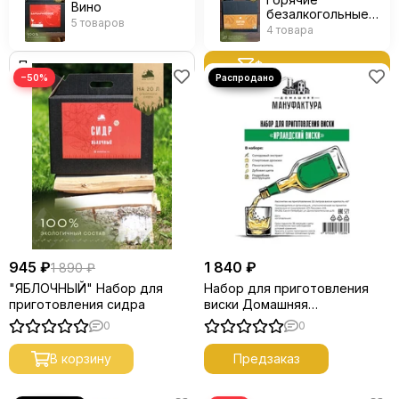
Вино
безалкогольные
5 товаров
напитки
4 товара
Фильтр товаров
−50%
945 ₽
1 840 ₽
1 890 ₽
"ЯБЛОЧНЫЙ" Набор для
Набор для приготовления
приготовления сидра
виски Домашняя
Мануфактура “Ирландский
0
0
виски”
В корзину
Предзаказ