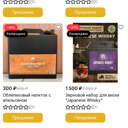
0
0
Предзаказ
Предзаказ
−40%
−27%
300 ₽
1 500 ₽
500 ₽
2 050 ₽
Облепиховый напиток с
Зерновой набор для виски
апельсином
"Japanese Whisky"
0
0
Предзаказ
Предзаказ