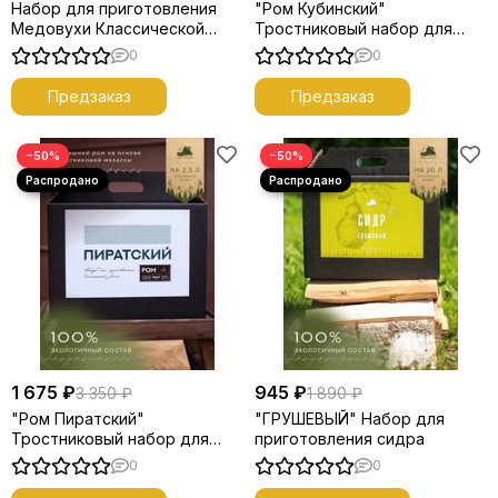
Набор для приготовления
"Ром Кубинский"
Медовухи Классической
Тростниковый набор для
"Лаборатория Самогона"
рома
0
0
Предзаказ
Предзаказ
−50%
−50%
1 675 ₽
945 ₽
3 350 ₽
1 890 ₽
"Ром Пиратский"
"ГРУШЕВЫЙ" Набор для
Тростниковый набор для
приготовления сидра
рома
0
0