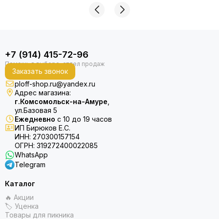
+7 (914) 415-72-96
Заказать звонок
ploff-shop.ru@yandex.ru
Адрес магазина:
г.Комсомольск-на-Амуре
,
ул.Базовая 5
Ежедневно
с 10 до 19 часов
ИП Бирюков Е.С.
ИНН: 270300157154
ОГРН: 319272400022085
WhatsApp
Telegram
Каталог
🔥 Акции
🏷 Уценка
Товары для пикника