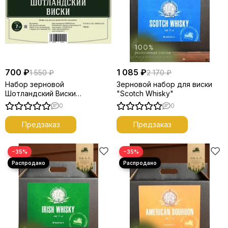
700 ₽
1 085 ₽
1 550 ₽
2 170 ₽
Набор зерновой
Зерновой набор для виски
Шотландский Виски
"Scotch Whisky"
"Лаборатория Самогона"
0
0
Предзаказ
Предзаказ
−35%
−35%