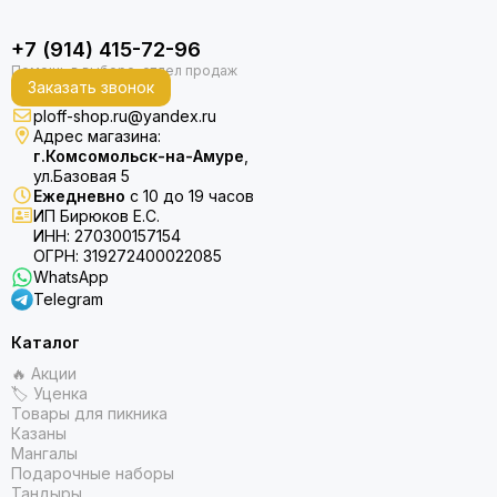
+7 (914) 415-72-96
Заказать звонок
ploff-shop.ru@yandex.ru
Адрес магазина:
г.Комсомольск-на-Амуре
,
ул.Базовая 5
Ежедневно
с 10 до 19 часов
ИП Бирюков Е.С.
ИНН: 270300157154
ОГРН: 319272400022085
WhatsApp
Telegram
Каталог
🔥 Акции
🏷 Уценка
Товары для пикника
Казаны
Мангалы
Подарочные наборы
Тандыры