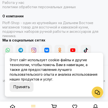
Работа у нас
политики обработки персональных данных
О компании
Ploff-Shop
- один из крупнейших на Дальнем Востоке
магазинов товар для восточной и кавказкой кухни,
подарочных наборов ручной работы и аксессуаров для
пикника.
Мы в социальных сетях
Этот сайт использует cookie-файлы и другие
технологии, чтобы помочь Вам в навигации, а
также для предоставления лучшего
2026 © Казаны, мангалы, тандыры | Ploff Shop Комсомольск-на-
пользовательского опыта и анализа использования
Амуре.
Карта сайта
наших продуктов и услуг.
Информация на сайте носит ознакомительный характер и не является
публичной офертой.
Принять