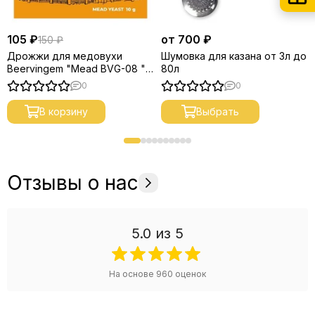
105 ₽
от 700 ₽
150 ₽
Дрожжи для медовухи
Шумовка для казана от 3л до
Beervingem "Mead BVG-08 ",
80л
10 г
0
0
В корзину
Выбрать
Отзывы о нас
5.0
из 5
На основе
960
оценок