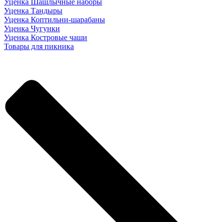
Уценка Шашлычные наборы
Уценка Тандыры
Уценка Коптильни-шарабаны
Уценка Чугунки
Уценка Костровые чаши
Товары для пикника