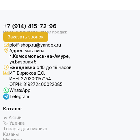
+7 (914) 415-72-96
Заказать звонок
ploff-shop.ru@yandex.ru
Адрес магазина:
г.Комсомольск-на-Амуре
,
ул.Базовая 5
Ежедневно
с 10 до 19 часов
ИП Бирюков Е.С.
ИНН: 270300157154
ОГРН: 319272400022085
WhatsApp
Telegram
Каталог
🔥 Акции
🏷 Уценка
Товары для пикника
Казаны
Мангалы