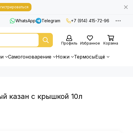
гистрироваться
WhatsApp
Telegram
+7 (914) 415-72-96
Профиль
Избранное
Корзина
ни
Самогоноварение
Ножи
Термосы
Ещё
ый казан с крышкой 10л