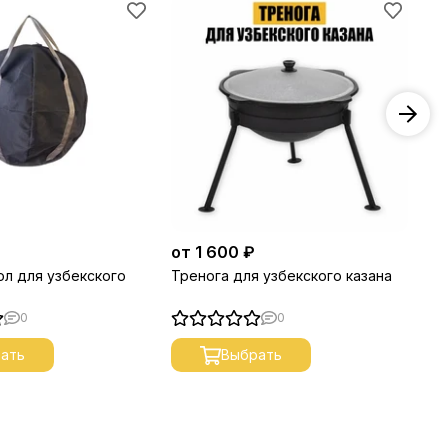
от 1 600 ₽
50
ол для узбекского
Тренога для узбекского казана
По
0
0
ать
Выбрать