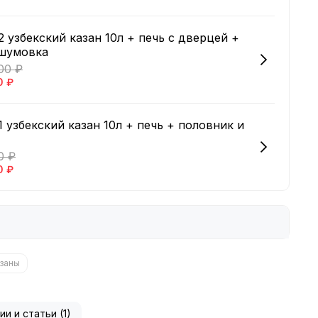
 узбекский казан 10л + печь с дверцей +
 шумовка
00 ₽
0 ₽
 узбекский казан 10л + печь + половник и
0 ₽
0 ₽
азаны
ии и статьи (1)