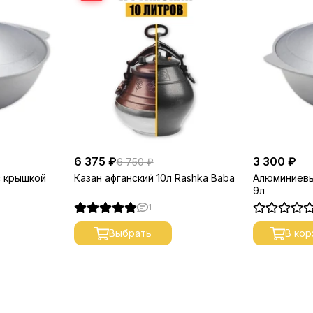
6 375 ₽
3 300 ₽
6 750 ₽
с крышкой
Казан афганский 10л Rashka Baba
Алюминиевы
9л
1
Выбрать
В кор