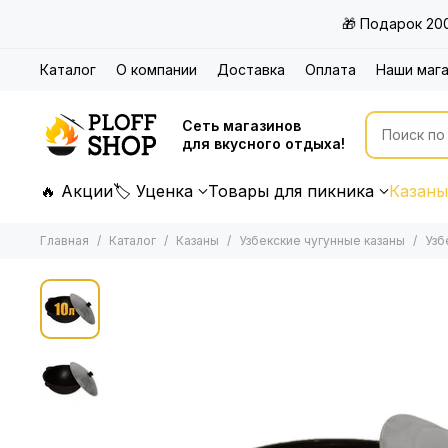
🎁 Подарок 20
Каталог
О компании
Доставка
Оплата
Наши маг
Сеть магазинов
для вкусного отдыха!
🔥 Акции
🏷 Уценка
Товары для пикника
Казаны
Главная
Каталог
Казаны
Узбекские чугунные казаны
Узб