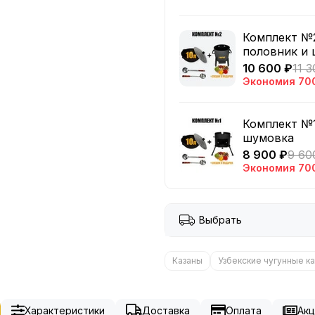
Комплект №2
половник и
10 600 ₽
11 3
Экономия
70
Комплект №1
шумовка
8 900 ₽
9 60
Экономия
70
Выбрать
Казаны
Узбекские чугунные к
Характеристики
Доставка
Оплата
Акц