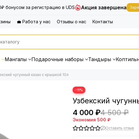
Акция завершена
0₽ бонусом за регистрацию в UDS
Заре
азины
💼 Работа у нас
Отзывы о нас
Контакты
Мангалы
Подарочные наборы
Тандыры
Коптиль
екский чугунный казан с крышкой 10л
−11%
Узбекский чугунн
4 000 ₽
4 500 ₽
Экономия
500 ₽
Оставить отзыв