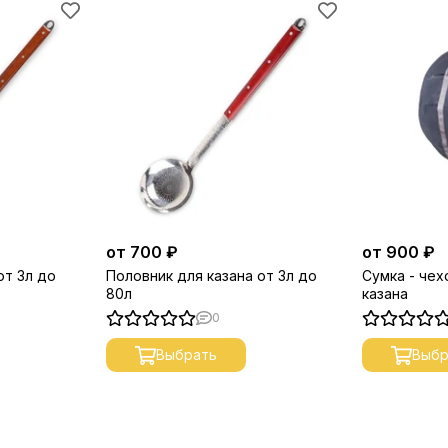
от 700 ₽
от 900 ₽
от 3л до
Половник для казана от 3л до
Сумка - чех
80л
казана
0
Выбрать
Выбр