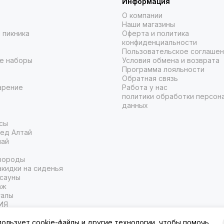
Информация
О компании
Наши магазины
 пикника
Оферта и политика
конфиденциальности
Пользовательское соглаше
е наборы
Условия обмена и возврата
Программа лояльности
Обратная связь
арение
Работа у нас
политики обработки персон
данных
сы
ед Алтай
чай
вороды
кидки на сиденья
 сауны
аж
галы
ИЯ
пользует cookie-файлы и другие технологии, чтобы помочь