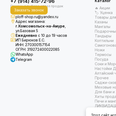
+7 (914) 415-72-96
Каталог
🔥 Акции
Заказать звонок
🏷 Уценка
ploff-shop.ru@yandex.ru
Товары для
Адрес магазина:
Казаны
г.Комсомольск-на-Амуре
,
Мангалы
ул.Базовая 5
Подарочны
Ежедневно
с 10 до 19 часов
Тандыры
ИП Бирюков Е.С.
Коптильни
ИНН: 270300157154
Самогонов
ОГРН: 319272400022085
Ножи
WhatsApp
Термосы
Посуда
Telegram
Соки и Мор
Настойки Д
Алтайский 
Прочее
Саджи-ско
Меховые на
Для бани и
Хиты прод
Печи и ман
ЛИКВИДАЦ
Этот сайт ис