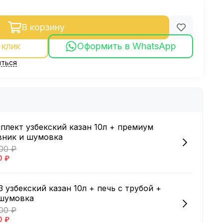
В корзину
 клик
Оформить в WhatsApp
ться
плект узбекский казан 10л + премиум
вник и шумовка
00 ₽
0 ₽
 узбекский казан 10л + печь с трубой +
 шумовка
600 ₽
0 ₽