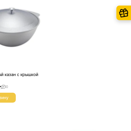
й казан с крышкой
0
зину