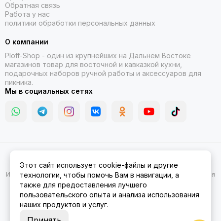
Обратная связь
Работа у нас
политики обработки персональных данных
О компании
Ploff-Shop
- один из крупнейших на Дальнем Востоке
магазинов товар для восточной и кавказкой кухни,
подарочных наборов ручной работы и аксессуаров для
пикника.
Мы в социальных сетях
2026 © Казаны, мангалы, тандыры | Ploff Shop Комсомольск-на-
Этот сайт использует cookie-файлы и другие
Амуре.
Карта сайта
Информация на сайте носит ознакомительный характер и не является
технологии, чтобы помочь Вам в навигации, а
публичной офертой.
также для предоставления лучшего
пользовательского опыта и анализа использования
наших продуктов и услуг.
Принять