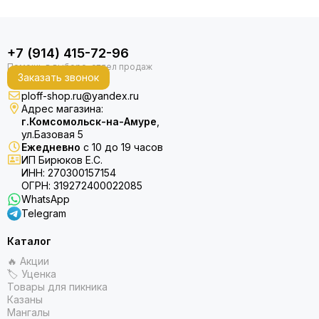
+7 (914) 415-72-96
Заказать звонок
ploff-shop.ru@yandex.ru
Адрес магазина:
г.Комсомольск-на-Амуре
,
ул.Базовая 5
Ежедневно
с 10 до 19 часов
ИП Бирюков Е.С.
ИНН: 270300157154
ОГРН: 319272400022085
WhatsApp
Telegram
Каталог
🔥 Акции
🏷 Уценка
Товары для пикника
Казаны
Мангалы