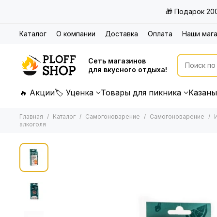
🎁 Подарок 20
Каталог
О компании
Доставка
Оплата
Наши маг
Сеть магазинов
для вкусного отдыха!
🔥 Акции
🏷 Уценка
Товары для пикника
Казаны
Главная
Каталог
Самогоноварение
Самогоноварение
алкоголя