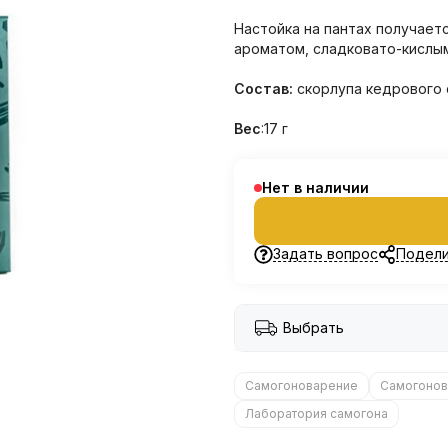
Настойка на пантах получает
ароматом, сладковато-кислым
Состав:
скорлупа кедрового 
Вес
:17 г
Нет в наличии
Задать вопрос
Подели
Выбрать
Самогоноварение
Самогонов
Лаборатория самогона