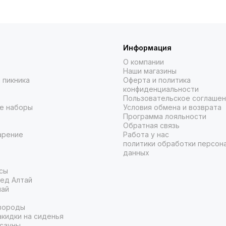
Информация
О компании
Наши магазины
 пикника
Оферта и политика
конфиденциальности
Пользовательское соглаше
е наборы
Условия обмена и возврата
Программа лояльности
Обратная связь
арение
Работа у нас
политики обработки персон
данных
сы
ед Алтай
чай
вороды
кидки на сиденья
 сауны