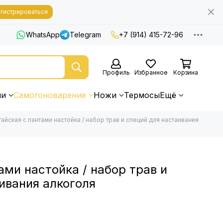
гистрироваться
WhatsApp
Telegram
+7 (914) 415-72-96
Профиль
Избранное
Корзина
ни
Самогоноварение
Ножи
Термосы
Ещё
тайская с пантами настойка / набор трав и специй для настаивания
ами настойка / набор трав и
ивания алкоголя