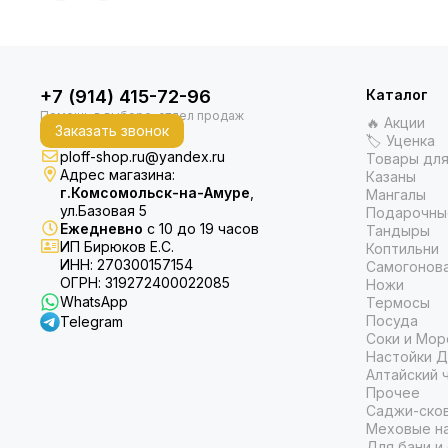
+7 (914) 415-72-96
Каталог
🔥 Акции
Заказать звонок
🏷 Уценка
ploff-shop.ru@yandex.ru
Товары для
Адрес магазина:
Казаны
г.Комсомольск-на-Амуре
,
Мангалы
ул.Базовая 5
Подарочны
Ежедневно
с 10 до 19 часов
Тандыры
ИП Бирюков Е.С.
Коптильни
ИНН: 270300157154
Самогонов
ОГРН: 319272400022085
Ножи
WhatsApp
Термосы
Посуда
Telegram
Соки и Мор
Настойки Д
Алтайский 
Прочее
Саджи-ско
Меховые на
Для бани и