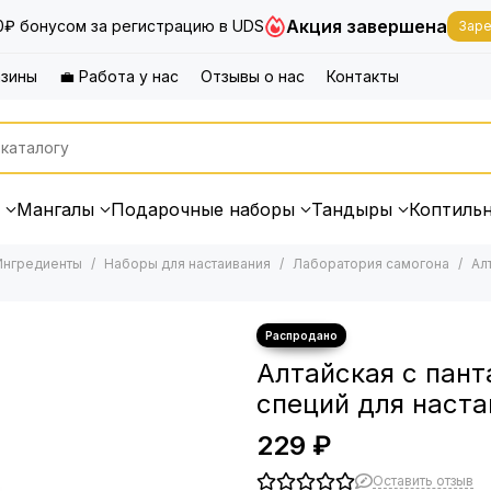
Акция завершена
0₽ бонусом за регистрацию в UDS
Заре
азины
💼 Работа у нас
Отзывы о нас
Контакты
Мангалы
Подарочные наборы
Тандыры
Коптиль
Ингредиенты
Наборы для настаивания
Лаборатория самогона
Ал
Алтайская с пант
специй для наста
229 ₽
Оставить отзыв