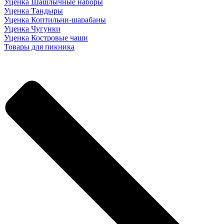
Уценка Шашлычные наборы
Уценка Тандыры
Уценка Коптильни-шарабаны
Уценка Чугунки
Уценка Костровые чаши
Товары для пикника