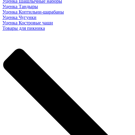
Уценка Шашлычные наборы
Уценка Тандыры
Уценка Коптильни-шарабаны
Уценка Чугунки
Уценка Костровые чаши
Товары для пикника