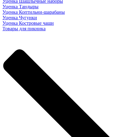
Уценка Шашлычные наборы
Уценка Тандыры
Уценка Коптильни-шарабаны
Уценка Чугунки
Уценка Костровые чаши
Товары для пикника