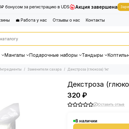
Акция завершена
0₽ бонусом за регистрацию в UDS
Заре
азины
💼 Работа у нас
Отзывы о нас
Контакты
Мангалы
Подарочные наборы
Тандыры
Коптиль
Ингредиенты
Заменители сахара
Декстроза (глюкоза) 1кг
Декстроза (глюко
320 ₽
Оставить отзыв
В наличии