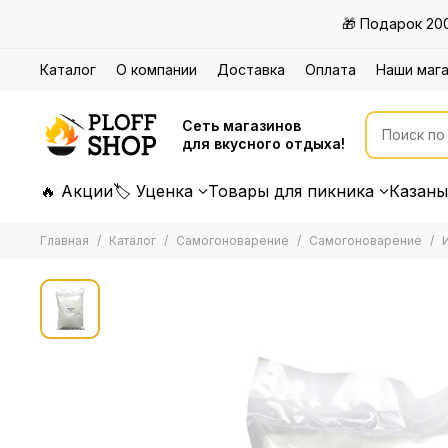
🎁 Подарок 20
Каталог
О компании
Доставка
Оплата
Наши маг
Сеть магазинов
для вкусного отдыха!
🔥 Акции
🏷 Уценка
Товары для пикника
Казаны
Главная
Каталог
Самогоноварение
Самогоноварение