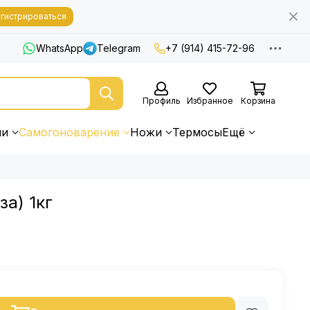
гистрироваться
WhatsApp
Telegram
+7 (914) 415-72-96
Профиль
Избранное
Корзина
ни
Самогоноварение
Ножи
Термосы
Ещё
за) 1кг