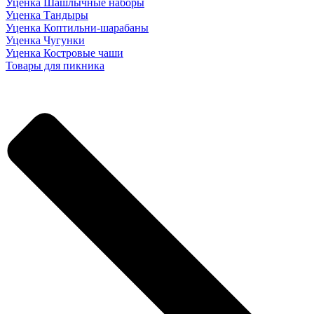
Уценка Шашлычные наборы
Уценка Тандыры
Уценка Коптильни-шарабаны
Уценка Чугунки
Уценка Костровые чаши
Товары для пикника