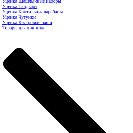
Уценка Шашлычные наборы
Уценка Тандыры
Уценка Коптильни-шарабаны
Уценка Чугунки
Уценка Костровые чаши
Товары для пикника