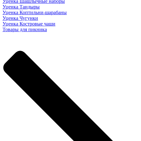
Уценка Шашлычные наборы
Уценка Тандыры
Уценка Коптильни-шарабаны
Уценка Чугунки
Уценка Костровые чаши
Товары для пикника