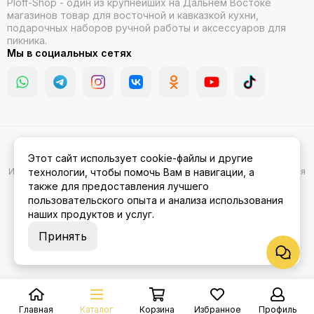
Ploff-Shop
- один из крупнейших на Дальнем Востоке
магазинов товар для восточной и кавказкой кухни,
подарочных наборов ручной работы и аксессуаров для
пикника.
Мы в социальных сетях
2026 © Казаны, мангалы, тандыры | Ploff Shop Комсомольск-на-
Этот сайт использует cookie-файлы и другие
Амуре.
Карта сайта
Информация на сайте носит ознакомительный характер и не является
технологии, чтобы помочь Вам в навигации, а
публичной офертой.
также для предоставления лучшего
пользовательского опыта и анализа использования
наших продуктов и услуг.
Принять
Главная
Каталог
Корзина
Избранное
Профиль