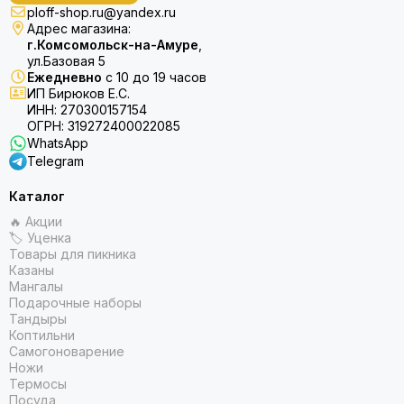
ploff-shop.ru@yandex.ru
Адрес магазина:
г.Комсомольск-на-Амуре
,
ул.Базовая 5
Ежедневно
с 10 до 19 часов
ИП Бирюков Е.С.
ИНН: 270300157154
ОГРН: 319272400022085
WhatsApp
Telegram
Каталог
🔥 Акции
🏷 Уценка
Товары для пикника
Казаны
Мангалы
Подарочные наборы
Тандыры
Коптильни
Самогоноварение
Ножи
Термосы
Посуда