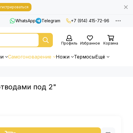
гистрироваться
WhatsApp
Telegram
+7 (914) 415-72-96
Профиль
Избранное
Корзина
ни
Самогоноварение
Ножи
Термосы
Ещё
отводами под 2"