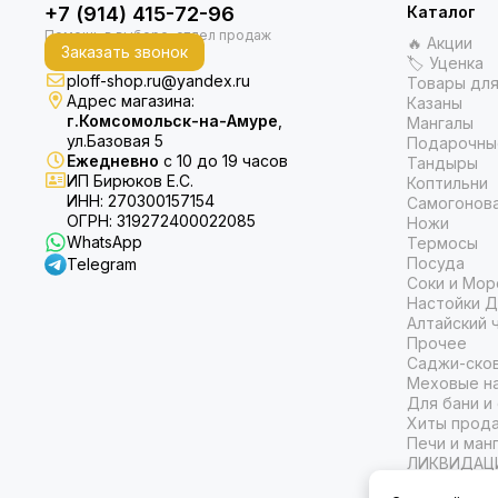
+7 (914) 415-72-96
Каталог
🔥 Акции
Заказать звонок
🏷 Уценка
ploff-shop.ru@yandex.ru
Товары для
Адрес магазина:
Казаны
г.Комсомольск-на-Амуре
,
Мангалы
ул.Базовая 5
Подарочны
Ежедневно
с 10 до 19 часов
Тандыры
ИП Бирюков Е.С.
Коптильни
ИНН: 270300157154
Самогонов
ОГРН: 319272400022085
Ножи
WhatsApp
Термосы
Посуда
Telegram
Соки и Мор
Настойки Д
Алтайский 
Прочее
Саджи-ско
Меховые на
Для бани и
Хиты прод
Печи и ман
ЛИКВИДАЦ