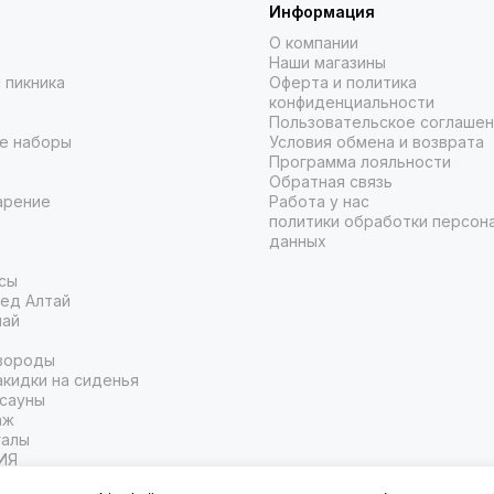
Информация
О компании
Наши магазины
 пикника
Оферта и политика
конфиденциальности
Пользовательское соглаше
е наборы
Условия обмена и возврата
Программа лояльности
Обратная связь
арение
Работа у нас
политики обработки персон
данных
сы
ед Алтай
чай
вороды
кидки на сиденья
 сауны
аж
галы
ИЯ