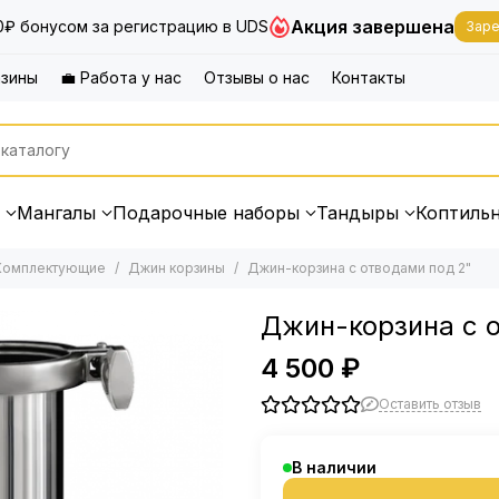
Акция завершена
0₽ бонусом за регистрацию в UDS
Заре
азины
💼 Работа у нас
Отзывы о нас
Контакты
Мангалы
Подарочные наборы
Тандыры
Коптиль
Комплектующие
Джин корзины
Джин-корзина с отводами под 2"
Джин-корзина с 
4 500 ₽
Оставить отзыв
В наличии