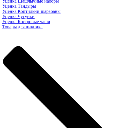
Уценка Шашлычные наборы
Уценка Тандыры
Уценка Коптильни-шарабаны
Уценка Чугунки
Уценка Костровые чаши
Товары для пикника