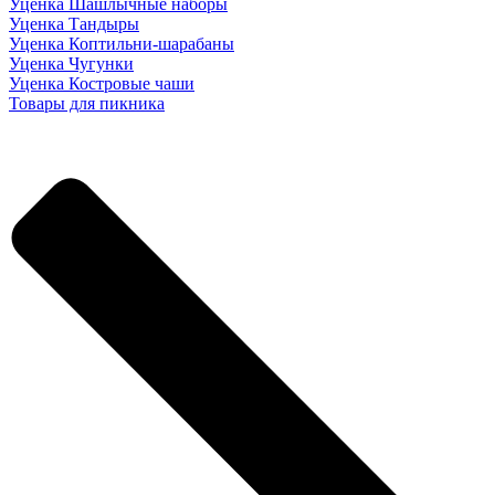
Уценка Шашлычные наборы
Уценка Тандыры
Уценка Коптильни-шарабаны
Уценка Чугунки
Уценка Костровые чаши
Товары для пикника