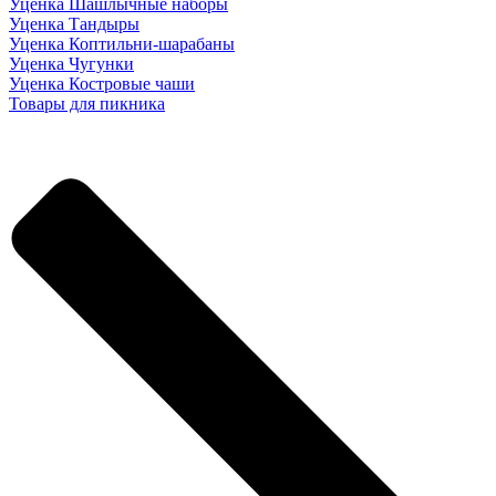
Уценка Шашлычные наборы
Уценка Тандыры
Уценка Коптильни-шарабаны
Уценка Чугунки
Уценка Костровые чаши
Товары для пикника