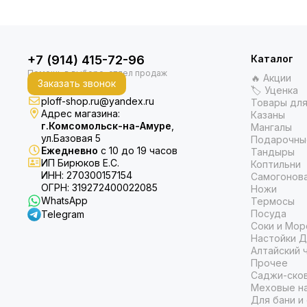
+7 (914) 415-72-96
Каталог
🔥 Акции
Заказать звонок
🏷 Уценка
ploff-shop.ru@yandex.ru
Товары для
Адрес магазина:
Казаны
г.Комсомольск-на-Амуре
,
Мангалы
ул.Базовая 5
Подарочны
Ежедневно
с 10 до 19 часов
Тандыры
ИП Бирюков Е.С.
Коптильни
ИНН: 270300157154
Самогонов
ОГРН: 319272400022085
Ножи
WhatsApp
Термосы
Посуда
Telegram
Соки и Мор
Настойки Д
Алтайский 
Прочее
Саджи-ско
Меховые на
Для бани и