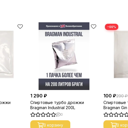
−66%
1 290 ₽
100 ₽
290 ₽
рожжи
Спиртовые турбо дрожжи
Спиртовые 
Bragman Industrial 200L
Bragman Gin
0
В корзину
В кор