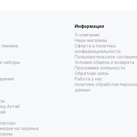
Информация
О компании
Наши магазины
 пикника
Оферта и политика
конфиденциальности
Пользовательское соглаше
е наборы
Условия обмена и возврата
Программа лояльности
Обратная связь
арение
Работа у нас
политики обработки персон
данных
сы
ед Алтай
чай
вороды
кидки на сиденья
 сауны