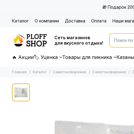
🎁 Подарок 20
Каталог
О компании
Доставка
Оплата
Наши маг
Сеть магазинов
для вкусного отдыха!
🔥 Акции
🏷 Уценка
Товары для пикника
Казаны
Главная
Каталог
Самогоноварение
Самогоноварение