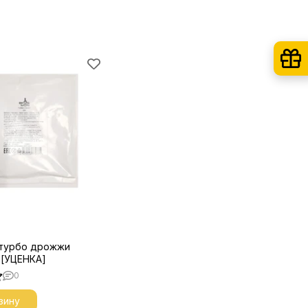
турбо дрожжи
 [УЦЕНКА]
0
зину