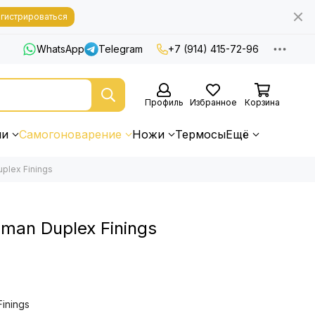
гистрироваться
WhatsApp
Telegram
+7 (914) 415-72-96
Профиль
Избранное
Корзина
ни
Самогоноварение
Ножи
Термосы
Ещё
plex Finings
man Duplex Finings
inings