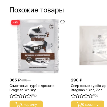
Похожие товары
−9%
365 ₽
290 ₽
400 ₽
Спиртовые турбо дрожжи
Спиртовые турбо д
Bragman Whisky
Bragman "Gin", 72 г
0
0
В корзину
В корзину