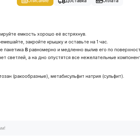
Описание
Доставка
Оплата
зируйте емкость хорошо её встряхнув.
емешайте, закройте крышку и оставьте на 1 час.
е пакетика
B
равномерно и медленно вылив его по поверхност
анет светлей, а на дно опустятся все нежелательные компонен
тозан (ракообразные), метабисульфит натрия (сульфит).
ым!