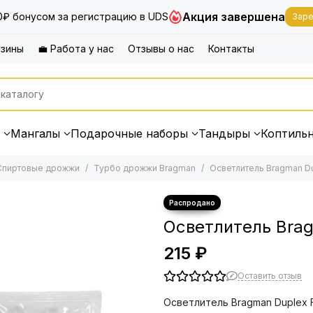
Акция завершена
0₽ бонусом за регистрацию в UDS
Заре
азины
💼 Работа у нас
Отзывы о нас
Контакты
Мангалы
Подарочные наборы
Тандыры
Коптиль
Спиртовые дрожжи
Турбо дрожжи Bragman
Осветлитель Bragman Du
Осветлитель Brag
215 ₽
Оставить отзыв
Осветлитель Bragman Duplex F