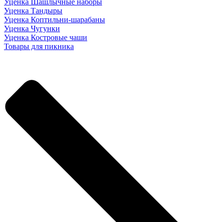
Уценка Шашлычные наборы
Уценка Тандыры
Уценка Коптильни-шарабаны
Уценка Чугунки
Уценка Костровые чаши
Товары для пикника