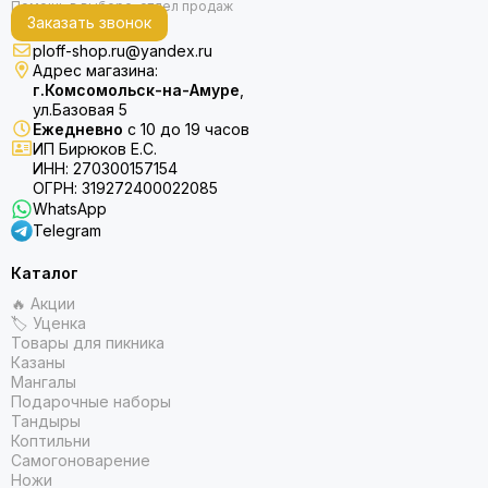
Заказать звонок
ploff-shop.ru@yandex.ru
Адрес магазина:
г.Комсомольск-на-Амуре
,
ул.Базовая 5
Ежедневно
с 10 до 19 часов
ИП Бирюков Е.С.
ИНН: 270300157154
ОГРН: 319272400022085
WhatsApp
Telegram
Каталог
🔥 Акции
🏷 Уценка
Товары для пикника
Казаны
Мангалы
Подарочные наборы
Тандыры
Коптильни
Самогоноварение
Ножи