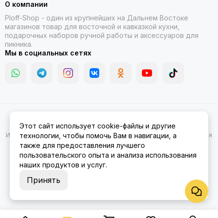
О компании
Ploff-Shop
- один из крупнейших на Дальнем Востоке
магазинов товар для восточной и кавказкой кухни,
подарочных наборов ручной работы и аксессуаров для
пикника.
Мы в социальных сетях
2026 © Казаны, мангалы, тандыры | Ploff Shop Комсомольск-на-
Этот сайт использует cookie-файлы и другие
Амуре.
Карта сайта
Информация на сайте носит ознакомительный характер и не является
технологии, чтобы помочь Вам в навигации, а
публичной офертой.
также для предоставления лучшего
пользовательского опыта и анализа использования
наших продуктов и услуг.
Принять