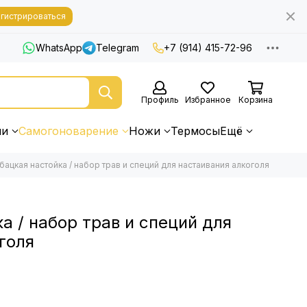
гистрироваться
WhatsApp
Telegram
+7 (914) 415-72-96
Профиль
Избранное
Корзина
ни
Самогоноварение
Ножи
Термосы
Ещё
бацкая настойка / набор трав и специй для настаивания алкоголя
а / набор трав и специй для
голя