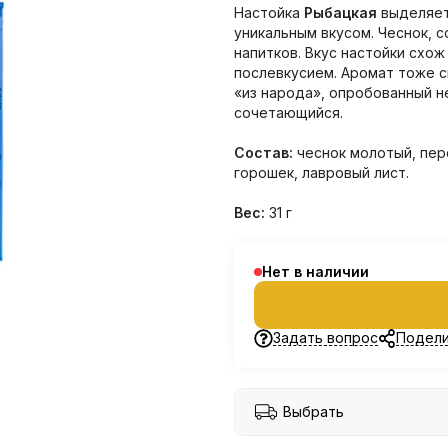
Настойка
Рыбацкая
выделяет
уникальным вкусом. Чеснок, с
напитков. Вкус настойки схож
послевкусием. Аромат тоже с
«из народа», опробованный н
сочетающийся.
Состав:
чеснок молотый, пер
горошек, лавровый лист.
Вес:
31 г
Нет в наличии
Задать вопрос
Подели
Выбрать