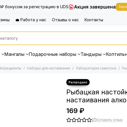
Акция завершена
0₽ бонусом за регистрацию в UDS
Заре
азины
💼 Работа у нас
Отзывы о нас
Контакты
Мангалы
Подарочные наборы
Тандыры
Коптиль
Ингредиенты
Наборы для настаивания
Лаборатория самогона
Ры
Рыбацкая настойк
настаивания алко
169 ₽
Оставить отзыв