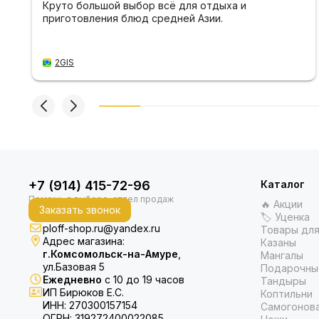
Круто большой выбор всё для отдыха и
приготовления блюд средней Азии.
2GIS
+7 (914) 415-72-96
Каталог
🔥 Акции
Заказать звонок
🏷 Уценка
ploff-shop.ru@yandex.ru
Товары для
Адрес магазина:
Казаны
г.Комсомольск-на-Амуре
,
Мангалы
ул.Базовая 5
Подарочны
Ежедневно
с 10 до 19 часов
Тандыры
ИП Бирюков Е.С.
Коптильни
ИНН: 270300157154
Самогонов
ОГРН: 319272400022085