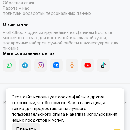
Обратная связь
Работа у нас
политики обработки персональных данных
О компании
Ploff-Shop
- один из крупнейших на Дальнем Востоке
магазинов товар для восточной и кавказкой кухни,
подарочных наборов ручной работы и аксессуаров для
пикника.
Мы в социальных сетях
2026 © Казаны, мангалы, тандыры | Ploff Shop Комсомольск-на-
Этот сайт использует cookie-файлы и другие
Амуре.
Карта сайта
Информация на сайте носит ознакомительный характер и не является
технологии, чтобы помочь Вам в навигации, а
публичной офертой.
также для предоставления лучшего
пользовательского опыта и анализа использования
наших продуктов и услуг.
Принять