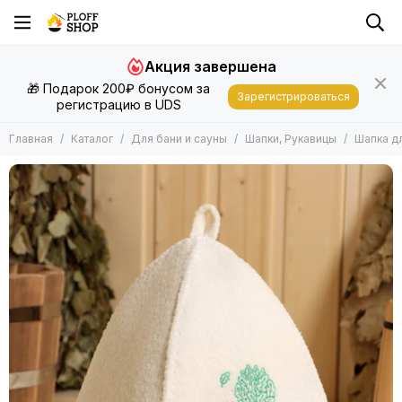
Для бани и сауны
Акция завершена
Все товары
🎁 Подарок 200₽ бонусом за
Запарки
Зарегистрироваться
регистрацию в UDS
Эфирные масла
Подушки, Матрасы, Валики
Главная
Каталог
Для бани и сауны
Шапки, Рукавицы
Шапка д
Шапки, Рукавицы
Другие Аксессуары