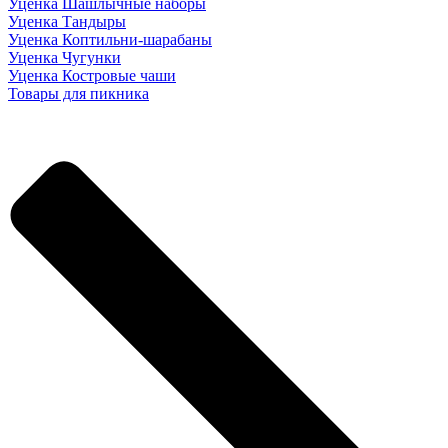
Уценка Шашлычные наборы
Уценка Тандыры
Уценка Коптильни-шарабаны
Уценка Чугунки
Уценка Костровые чаши
Товары для пикника