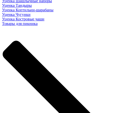
Уценка Шашлычные наборы
Уценка Тандыры
Уценка Коптильни-шарабаны
Уценка Чугунки
Уценка Костровые чаши
Товары для пикника