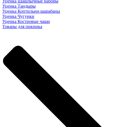
Уценка Шашлычные наборы
Уценка Тандыры
Уценка Коптильни-шарабаны
Уценка Чугунки
Уценка Костровые чаши
Товары для пикника