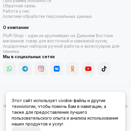
Программа лояльности
Обратная связь
Работа у нас
политики обработки персональных данных
О компании
Ploff-Shop
- один из крупнейших на Дальнем Востоке
магазинов товар для восточной и кавказкой кухни,
подарочных наборов ручной работы и аксессуаров для
пикника.
Мы в социальных сетях
2026 © Казаны, мангалы, тандыры | Ploff Shop Комсомольск-на-
Этот сайт использует cookie-файлы и другие
Амуре.
Карта сайта
Информация на сайте носит ознакомительный характер и не является
технологии, чтобы помочь Вам в навигации, а
публичной офертой.
также для предоставления лучшего
пользовательского опыта и анализа использования
наших продуктов и услуг.