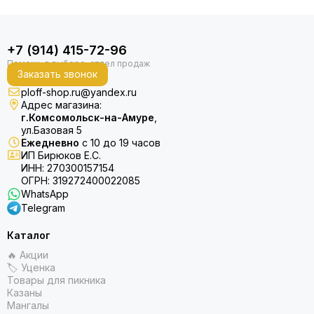
+7 (914) 415-72-96
Заказать звонок
ploff-shop.ru@yandex.ru
Адрес магазина:
г.Комсомольск-на-Амуре
,
ул.Базовая 5
Ежедневно
с 10 до 19 часов
ИП Бирюков Е.С.
ИНН: 270300157154
ОГРН: 319272400022085
WhatsApp
Telegram
Каталог
🔥 Акции
🏷 Уценка
Товары для пикника
Казаны
Мангалы